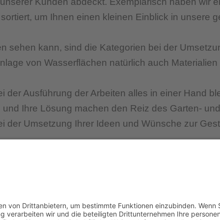
unserer Kunden abdeckt. Exemplarisch haben wir ei
ortiert, um Ihnen einen kleinen Einblick in unsere ge
 sehen kann, sind die Kategorien bei der Umsetzung
Anlage von Wasserflächen natürlich auch Materialien
bei der Ausführung der Arbeiten alles in einer Hand b
ben und Ihre Lösung machen den Reiz des Garten- un
ei der Umsetzung Ihrer Ideen und Wünsche zur Gesta
Cookie-Einstellungen
ärung
|Barrierefreiheit
© Stefan Diesing Gar