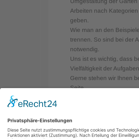
Umgestaltung der Gärten 
Arbeiten nach Kategorien s
geben.
Wie man an den Beispielen
trennen. So sind bei der 
notwendig.
Uns ist es wichtig, dass 
Vielfältigkeit der Aufga
Gerne stehen wir Ihnen b
Seite.
Impressum|
Datenschutzerkl