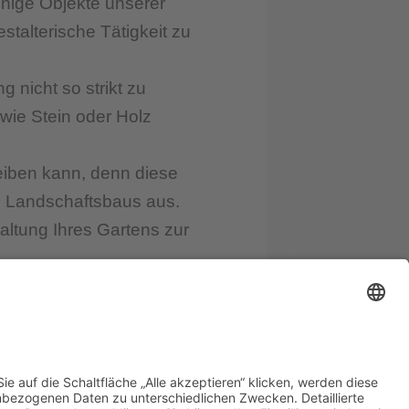
nige Objekte unserer
stalterische Tätigkeit zu
 nicht so strikt zu
 wie Stein oder Holz
leiben kann, denn diese
d Landschaftsbaus aus.
ltung Ihres Gartens zur
ten- und Landschaftsbau 2026